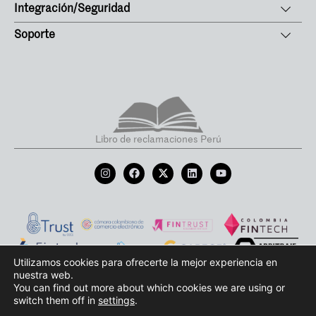
Integración/Seguridad
Soporte
Libro de reclamaciones Perú
Utilizamos cookies para ofrecerte la mejor experiencia en
nuestra web.
Términos y condiciones de uso
Política de protección de datos
Aviso de privacidad
You can find out more about which cookies we are using or
switch them off in
settings
.
Políticas de Cookies
Todos los derechos reservados Payválida 2026