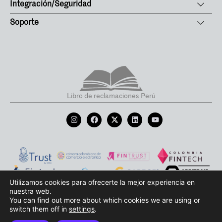
Integración/Seguridad
Soporte
Libro de reclamaciones Perú
Utilizamos cookies para ofrecerte la mejor experiencia en
nuestra web.
Términos y condiciones de uso
Política de protección de datos
Aviso de privacidad
You can find out more about which cookies we are using or
switch them off in
settings
.
Políticas de Cookies
Todos los derechos reservados Payválida 2026