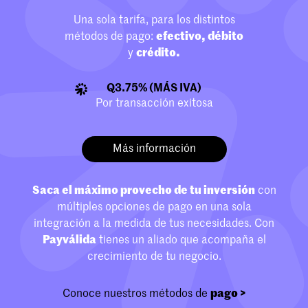
Una sola tarifa, para los distintos
métodos de pago:
efectivo, débito
y
crédito.
Q3.75% (MÁS IVA)
Por transacción exitosa
Más información
Saca el máximo provecho de tu inversión
con
múltiples opciones de pago en una sola
integración a la medida de tus necesidades. Con
Payválida
tienes un aliado que acompaña el
crecimiento de tu negocio.
Conoce nuestros métodos de
pago
>