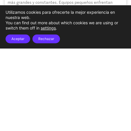
más grandes y constantes. Equipos pequeños enfrentan
diariamente la tarea de monitorear amenazas, gestionar
Utilizamos cookies para ofrecerte la mejor experiencia en
alertas y detectar incidentes reales entre una enorme
nuestra web.
cantidad de falsos positivos. En ese panorama, un descuido
You can find out more about which cookies we are using or
puede convertirse en una brecha crítica. Este desafío
switch them off in
settings
.
Seguir Leyendo »
Aceptar
Rechazar
Integra pagos con la API de Tarjetas y
Suscripciones de Payválida